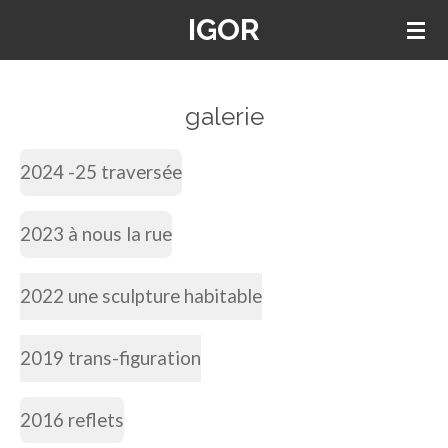
IGOR
Passer
au
contenu
principal
galerie
2024 -25 traversée
2023 à nous la rue
2022 une sculpture habitable
2019 trans-figuration
2016 reflets